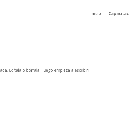
Inicio
Capacitac
da. Edítala o bórrala, ¡luego empieza a escribir!